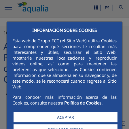
ES
INFORMACIÓN SOBRE COOKIES
10/10/2025
Esta web de Grupo FCC (el Sitio Web) utiliza Cookies
Aqualia México mediante el
para comprender qué secciones le resultan más
interesantes y útiles, securizar el Sitio Web,
Proyecto MIG vigila la
mostrarle nuestras localizaciones y reproducir
videos online, así como para mantener las
calidad del agua potable en
preferencias que seleccione. Las Cookies contienen
información que se almacena en su navegador y, de
Cabo San Lucas
este modo, se le reconocerá cuando regrese al Sitio
Web.
85 muestreos de calidad del agua con laboratorio
Para conocer más información acerca de las
acreditado EMA y 1,287 análisis de cloro
Cookies, consulte nuestra
Política de Cookies.
ACEPTAR
Compa
Compartir en Twitte
Compartir en Li
Compartir en
RSS
Com