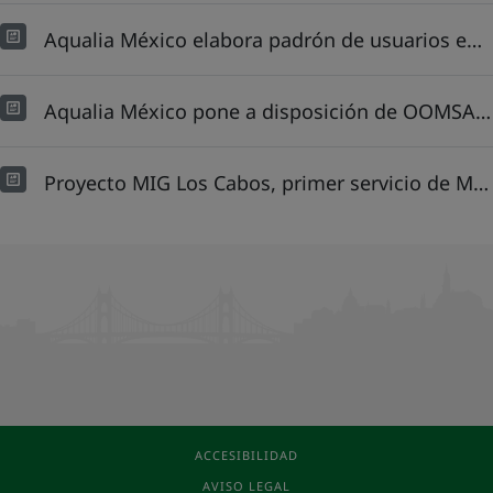
Aqualia México elabora padrón de usuarios en Cabo San Lucas: detecta un incremento del 20% y 12% de tomas domiciliarias sin contrato
Aqualia México pone a disposición de OOMSAPAS LC su banco de prueba y calibración de medidores de agua potable
Proyecto MIG Los Cabos, primer servicio de México en tener un CAT con infraestructura digital
ACCESIBILIDAD
AVISO LEGAL