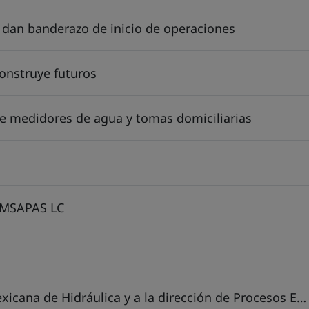
dan banderazo de inicio de operaciones
construye futuros
de medidores de agua y tomas domiciliarias
OOMSAPAS LC
EDAM Guaymas – Empalme recibe a la CEA, al Instituto de Ingeniería de la UNAM, a la Asociación Mexicana de Hidráulica y a la dirección de Procesos Estratégicos del Estado de Sonora