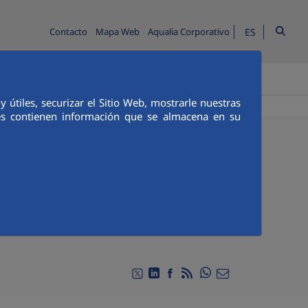
ES
Contacto
Mapa Web
Aqualia Corporativo
TENOS
útiles, securizar el Sitio Web, mostrarle nuestras
ies contienen información que se almacena en su
ficit hídrico en México
o federal para demostrar los beneficios de la
Compartir en Whats
Compartir en Twitter
Compartir en Linkedin
Compartir en Facebook
RSS
Compartir por emai