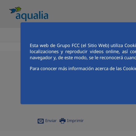
INICIO
Esta web de Grupo FCC (el Sitio Web) utiliza Cook
localizaciones y reproducir videos online, así
navegador y, de este modo, se le reconocerá cuand
03/04/2025
Para conocer más información acerca de las Cooki
Eficiencia, reúso y de
El Proyecto MIG y la EDAM Guaymas – Empalm
inversión en la modernización y eficiencia 
Enviar
Imprimir