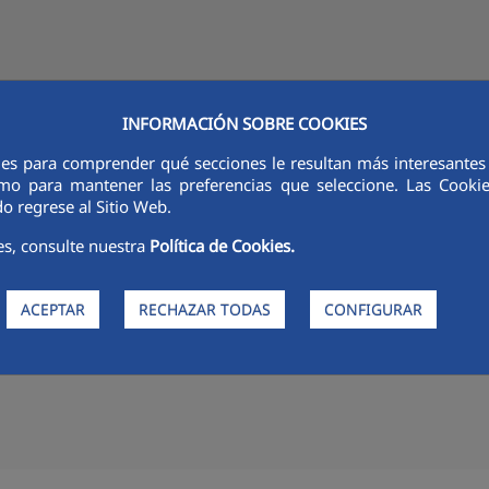
INFORMACIÓN SOBRE COOKIES
CONOCE AQUALIA
ACTUALIDAD
AQUALIA EDUCA
CONTÁC
ies para comprender qué secciones le resultan más interesantes y 
 como para mantener las preferencias que seleccione. Las Cook
o regrese al Sitio Web.
es, consulte nuestra
Política de Cookies.
salación: soluciones ante el dé
ACEPTAR
RECHAZAR TODAS
CONFIGURAR
e son dos casos de éxito que representan un esfuerzo del gobiern
de la operación de los organismos operadores