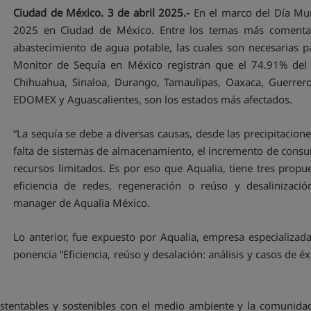
Ciudad de México. 3 de abril 2025.-
En el marco del Día Mun
2025 en Ciudad de México. Entre los temas más comentado
abastecimiento de agua potable, las cuales son necesarias pa
Monitor de Sequía en México registran que el 74.91% del 
Chihuahua, Sinaloa, Durango, Tamaulipas, Oaxaca, Guerrero
EDOMEX y Aguascalientes, son los estados más afectados.
“La sequía se debe a diversas causas, desde las precipitacio
falta de sistemas de almacenamiento, el incremento de cons
recursos limitados. Es por eso que Aqualia, tiene tres propues
eficiencia de redes, regeneración o reúso y desalinizaci
manager de Aqualia México.
Lo anterior, fue expuesto por Aqualia, empresa especializada 
ponencia “Eficiencia, reúso y desalación: análisis y casos de 
ustentables y sostenibles con el medio ambiente y la comunidad.