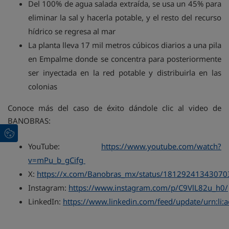
Del 100% de agua salada extraída, se usa un 45% para
eliminar la sal y hacerla potable, y el resto del recurso
hídrico se regresa al mar
La planta lleva 17 mil metros cúbicos diarios a una pila
en Empalme donde se concentra para posteriormente
ser inyectada en la red potable y distribuirla en las
colonias
Conoce más del caso de éxito dándole clic al video de
BANOBRAS:
YouTube:
https://www.youtube.com/watch?
v=mPu_b_gCifg
X:
https://x.com/Banobras_mx/status/1812924134307
Instagram:
https://www.instagram.com/p/C9VlL82u_h0/
LinkedIn:
https://www.linkedin.com/feed/update/urn:li