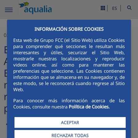
ES
INFORMACIÓN SOBRE COOKIES
02/10/2024
Esta web de Grupo FCC (el Sitio Web) utiliza Cookies
Estación Desaladora de
para comprender qué secciones le resultan más
interesantes y útiles, securizar el Sitio Web,
Agua de Mar Guaymas-
mostrarle nuestras localizaciones y reproducir
videos online, así como para mantener las
Empalme se crea ante la
preferencias que seleccione. Las Cookies contienen
información que se almacena en su navegador y, de
necesidad de dotar del
este modo, se le reconocerá cuando regrese al Sitio
Web.
recurso hídrico a la
Para conocer más información acerca de las
población
Cookies, consulte nuestra
Política de Cookies.
ACEPTAR
Los pozos terrestres de los municipios de Guaymas y
Empalme perdieron su capacidad para brindar de agua,
RECHAZAR TODAS
caso de éxito abaste a 200 mil ciudadanos