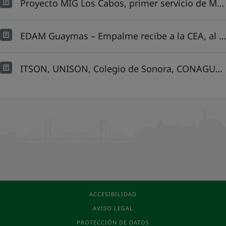
Proyecto MIG Los Cabos, primer servicio de México en tener un CAT con infraestructura digital
EDAM Guaymas – Empalme recibe a la CEA, al Instituto de Ingeniería de la UNAM, a la Asociación Mexicana de Hidráulica y a la dirección de Procesos Estratégicos del Estado de Sonora
ITSON, UNISON, Colegio de Sonora, CONAGUA, Aguas de Hermosillo y la fundación Hermosillo ¿Cómo Vamos? Visitan la EDAM Guaymas – Empalme
ACCESIBILIDAD
AVISO LEGAL
PROTECCIÓN DE DATOS