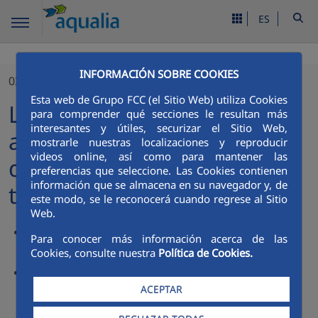
ES
INFORMACIÓN SOBRE COOKIES
03/03/2025
Esta web de Grupo FCC (el Sitio Web) utiliza Cookies
La gestión eficiente del
para comprender qué secciones le resultan más
interesantes y útiles, securizar el Sitio Web,
agua es necesaria para el
mostrarle nuestras localizaciones y reproducir
videos online, así como para mantener las
desarrollo de destinos
preferencias que seleccione. Las Cookies contienen
información que se almacena en su navegador y, de
turísticos: Los Cabos
este modo, se le reconocerá cuando regrese al Sitio
Web.
Los Cabos se consolidó como tercer destino de playa más
Para conocer más información acerca de las
visitado en México por su diversidad en el turismo de
Cookies, consulte nuestra
Política de Cookies.
placer y de negocios
Aqualia cuarta empresa de agua de Europa y novena a
nivel mundial, apuesta por la innovación tecnológica, la
ACEPTAR
gestión eficiente del agua y la digitalización para el
desarrollo turístico sostenible de diversas regiones