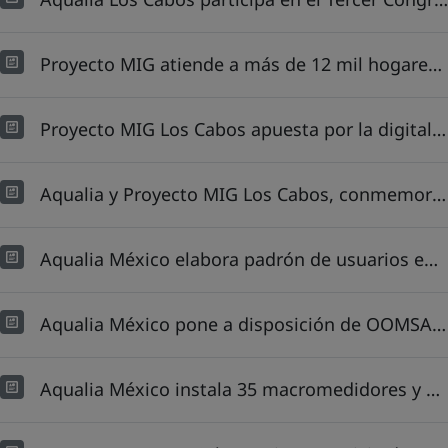
Proyecto MIG atiende a más de 12 mil hogares en Cabo San Lucas mediante la sustitución gratuita de medidores de agua y tomas domiciliarias
Proyecto MIG Los Cabos apuesta por la digitalización en la gestión de clientes
Aqualia y Proyecto MIG Los Cabos, conmemoran el Día Mundial del Agua en el Hidrofest 2025 de OOMSAPAS LC
Aqualia México elabora padrón de usuarios en Cabo San Lucas: detecta un incremento del 20% y 12% de tomas domiciliarias sin contrato
Aqualia México pone a disposición de OOMSAPAS LC su banco de prueba y calibración de medidores de agua potable
Aqualia México instala 35 macromedidores y 42 dataloggers en Cabo San Lucas