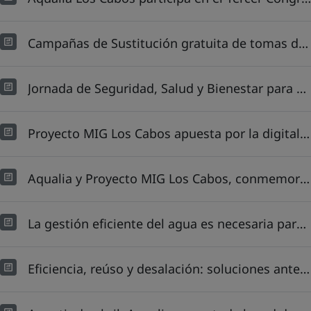
Campañas de Sustitución gratuita de tomas domiciliarias y medidores de agua potable en Cabo San Lucas, Baja California Sur
Jornada de Seguridad, Salud y Bienestar para Proyecto MIG Los Cabos, México
Proyecto MIG Los Cabos apuesta por la digitalización en la gestión de clientes
Aqualia y Proyecto MIG Los Cabos, conmemoran el Día Mundial del Agua en el Hidrofest 2025 de OOMSAPAS LC
La gestión eficiente del agua es necesaria para el desarrollo de destinos turísticos: Los Cabos
Eficiencia, reúso y desalación: soluciones ante el déficit hídrico en México