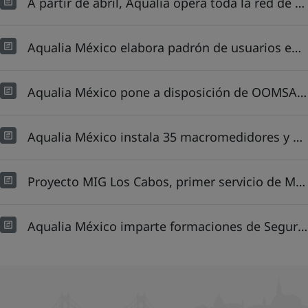
A partir de abril, Aqualia opera toda la red de agua potable en Cabo San Lucas
Aqualia México elabora padrón de usuarios en Cabo San Lucas: detecta un incremento del 20% y 12% de tomas domiciliarias sin contrato
Aqualia México pone a disposición de OOMSAPAS LC su banco de prueba y calibración de medidores de agua potable
Aqualia México instala 35 macromedidores y 42 dataloggers en Cabo San Lucas
Proyecto MIG Los Cabos, primer servicio de México en tener un CAT con infraestructura digital
Aqualia México imparte formaciones de Seguridad, Salud y Protección Civil a 215 colaboradores