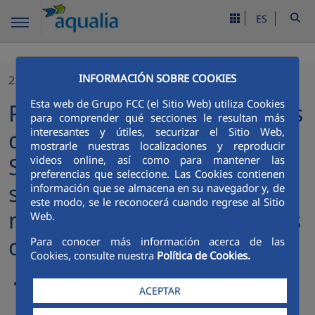
ES
INFORMACIÓN SOBRE COOKIES
21/10/2024
Esta web de Grupo FCC (el Sitio Web) utiliza Cookies
Proyecto MIG atiende a más
para comprender qué secciones le resultan más
interesantes y útiles, securizar el Sitio Web,
de 12 mil hogares en Cabo
mostrarle nuestras localizaciones y reproducir
San Lucas mediante la
videos online, así como para mantener las
preferencias que seleccione. Las Cookies contienen
sustitución gratuita de
información que se almacena en su navegador y, de
este modo, se le reconocerá cuando regrese al Sitio
medidores de agua y tomas
Web.
domiciliarias
Para conocer más información acerca de las
Cookies, consulte nuestra
Política de Cookies.
El Proyecto MIG ha beneficiado a más de 51 mil 600
ACEPTAR
usuarios de forma indirecta en las colonias de Cabo San
Lucas: Cangrejos, Centro, Ejidal, Miramar y Venados.