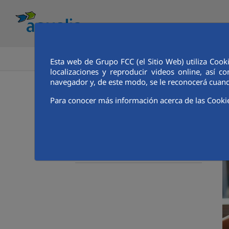
INICIO
Esta web de Grupo FCC (el Sitio Web) utiliza Cook
localizaciones y reproducir videos online, así
navegador y, de este modo, se le reconocerá cuand
Ge
Soluciones Aqualia
Para conocer más información acerca de las Cooki
Operación y mantenimiento
Ciclo integral
Infraestructuras hidráulicas
Otras áreas de especialización