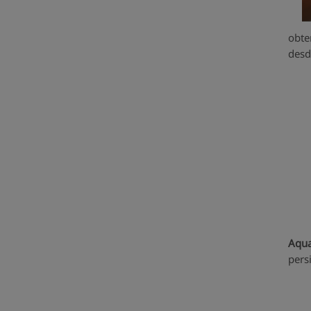
obte
desd
Aqua
pers