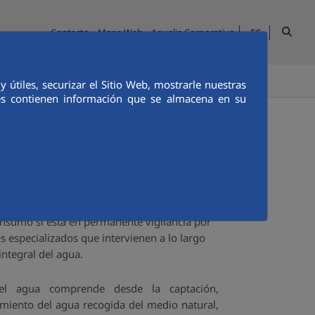
ES
Contacto
Mapa Web
Aqualia Corporativo
TENOS
útiles, securizar el Sitio Web, mostrarle nuestras
ies contienen información que se almacena en su
al de Agua
arentemente un producto natural, solo
consumo si está en permanente vigilancia por
s especializados que intervienen a lo largo
integral del agua.
 del agua comprende desde la captación,
tamiento del agua recogida del medio natural,