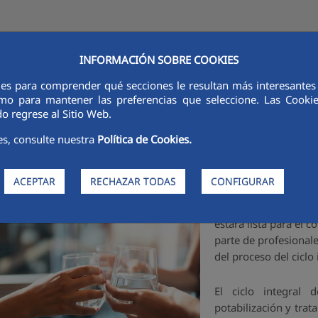
INFORMACIÓN SOBRE COOKIES
CONOCE AQUALIA
ACTUALIDAD
AQUALIA EDUCA
CONTÁC
ies para comprender qué secciones le resultan más interesantes y 
 como para mantener las preferencias que seleccione. Las Cook
o regrese al Sitio Web.
stionamos con eficiencia el Ciclo Integr
es, consulte nuestra
Política de Cookies.
ACEPTAR
RECHAZAR TODAS
CONFIGURAR
Aunque el agua es ap
estará lista para el 
parte de profesionale
del proceso del ciclo 
El ciclo integral
potabilización y tra