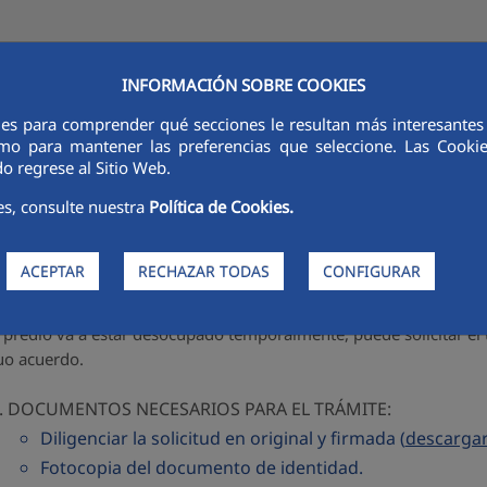
INFORMACIÓN SOBRE COOKIES
ies para comprender qué secciones le resultan más interesantes y 
CONOCE AQUALIA
ACTUALIDAD
AQUALIA EDUCA
CONTÁC
 como para mantener las preferencias que seleccione. Las Cook
o regrese al Sitio Web.
es, consulte nuestra
Política de Cookies.
OS CABOS - Suspensión temp
ACEPTAR
RECHAZAR TODAS
CONFIGURAR
spensión del servicio público por mutu
u predio va a estar desocupado temporalmente, puede solicitar el t
o acuerdo.
DOCUMENTOS NECESARIOS PARA EL TRÁMITE:
Diligenciar la solicitud en original y firmada (
descargar
Fotocopia del documento de identidad.