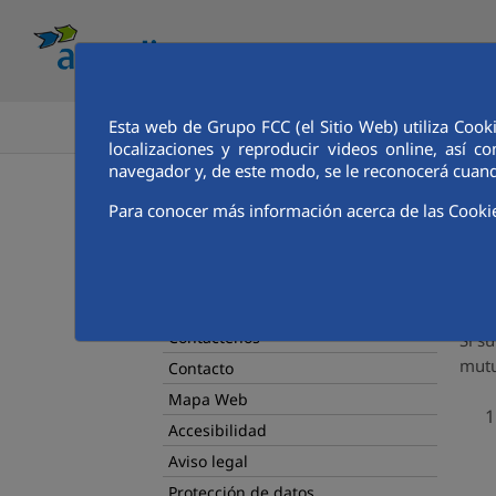
Esta web de Grupo FCC (el Sitio Web) utiliza Cook
INICIO
localizaciones y reproducir videos online, así
navegador y, de este modo, se le reconocerá cuand
Para conocer más información acerca de las Cooki
Inicio
L
Conoce Aqualia
Actualidad
Su
Aqualia educa
Contáctenos
Si s
mutu
Contacto
Mapa Web
Accesibilidad
Aviso legal
Protección de datos