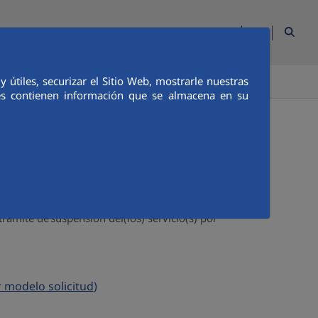
ES
Contacto
Mapa Web
Aqualia Corporativo
útiles, securizar el Sitio Web, mostrarle nuestras
TENOS
ies contienen información que se almacena en su
oral del servicio
o acuerdo
rámite de suspensión del(los) servicio(s) por
 modelo solicitud
)