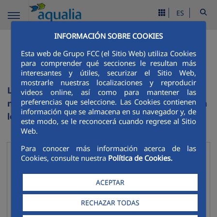
ES
INFORMACIÓN SOBRE COOKIES
Listado de sitios web de
Esta web de Grupo FCC (el Sitio Web) utiliza Cookies
FCC
para comprender qué secciones le resultan más
interesantes y útiles, securizar el Sitio Web,
mostrarle nuestras localizaciones y reproducir
La actividad de FCC en cada ámbito de
videos online, así como para mantener las
preferencias que seleccione. Las Cookies contienen
negocio se desarrolló con más profundidad en
información que se almacena en su navegador y, de
los siguientes sitios web:
este modo, se le reconocerá cuando regrese al Sitio
Web.
Para conocer más información acerca de las
Infraestructuras
Cookies, consulte nuestra
Política de Cookies.
Contraer
FCC Construcción
ACEPTAR
FCCCO en el mundo
RECHAZAR TODAS
FCC Industrial