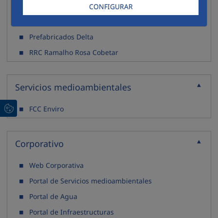
Matinsa
CONFIGURAR
Megaplas
Prefabricados Delta
RRC Ramalho Rosa Cobetar
Servicios medioambientales
Contraer
FCC Enviro
Corporativo
Contraer
Web Corporativa
Portal de Servicios medioambientales
Portal de Agua
Portal de Infraestructuras