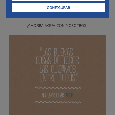
Aquí puedes descargar estos 4 carteles de nuestro
CONFIGURAR
personaje Hydrokid, para imprimir y colocar en tu
aula, centro educativo, o donde quieras.
¡AHORRA AGUA CON NOSOTROS!