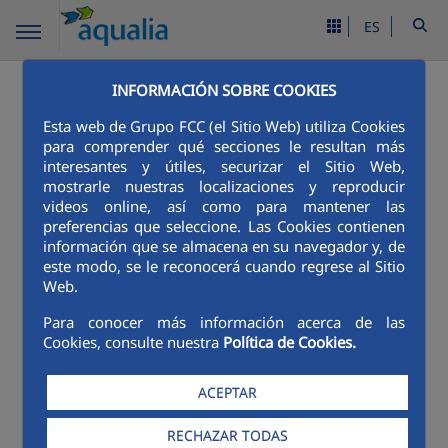
ES
INFORMACIÓN SOBRE COOKIES
Esta web de Grupo FCC (el Sitio Web) utiliza Cookies
para comprender qué secciones le resultan más
interesantes y útiles, securizar el Sitio Web,
Material
mostrarle nuestras localizaciones y reproducir
videos online, así como para mantener las
didáctico
preferencias que seleccione. Las Cookies contienen
información que se almacena en su navegador y, de
este modo, se le reconocerá cuando regrese al Sitio
Web.
Menú Material didáctico
Para conocer más información acerca de las
Cookies, consulte nuestra
Política de Cookies.
Carteles descargables para
ACEPTAR
imprimir
RECHAZAR TODAS