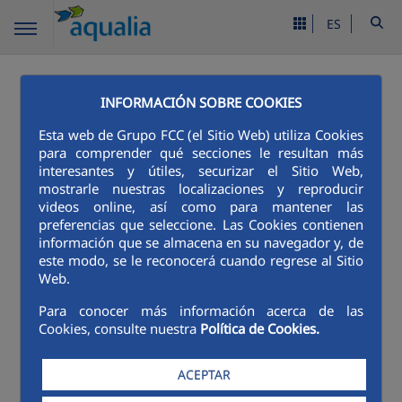
ES
Menú San Luís Potosí
INFORMACIÓN SOBRE COOKIES
Esta web de Grupo FCC (el Sitio Web) utiliza Cookies
SISTEMA DE ACUEDUCTO EL
para comprender qué secciones le resultan más
REALITO – SAN LUIS POTOSÍ
interesantes y útiles, securizar el Sitio Web,
mostrarle nuestras localizaciones y reproducir
videos online, así como para mantener las
preferencias que seleccione. Las Cookies contienen
información que se almacena en su navegador y, de
este modo, se le reconocerá cuando regrese al Sitio
Web.
El acueducto
Para conocer más información acerca de las
El Realito fue
Cookies, consulte nuestra
Política de Cookies.
diseñado
para la
ACEPTAR
conducción
y
potabilizació