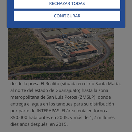
RECHAZAR TODAS
n de agua
CONFIGURAR
desde la presa El Realito (situada en el río Santa María,
al norte del estado de Guanajuato) hasta la zona
metropolitana de San Luis Potosí (ZMSLP), donde
entrega el agua en los tanques para su distribución
por parte de INTERAPAS. El área tenía en torno a
850.000 habitantes en 2005, y más de 1,2 millones
diez años después, en 2015.